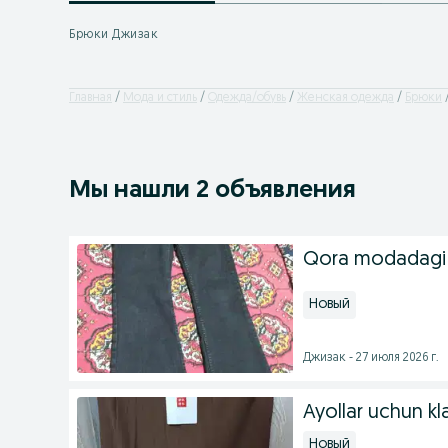
Брюки Джизак
Главная
Мода и стиль
Одежда/обувь
Женская одежда
Брюки
Мы нашли 2 объявления
Qora modadagi
Новый
Джизак - 27 июля 2026 г.
Ayollar uchun kl
Новый