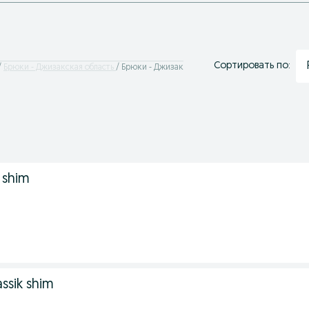
Сортировать по:
Брюки - Джизакская область
Брюки - Джизак
 shim
assik shim