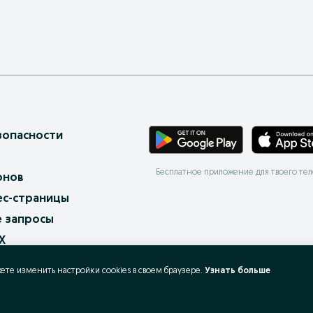
зопасности
Бесплатное приложение для твоего те
онов
ес-страницы
 запросы
X
ать и покупать?
жете изменить настройки cookies в своeм браузере.
Узнать больше