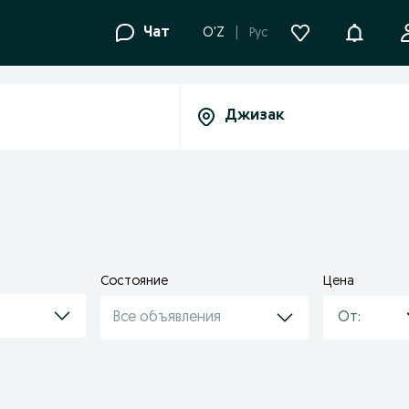
Уведомле
Чат
O'Z
Рус
Состояние
Цена
Все объявления