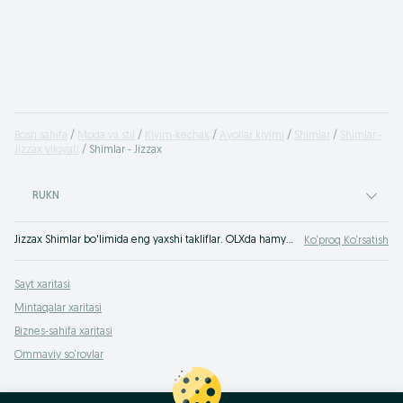
Bosh sahifa
Moda va stil
Kiyim-kechak
Ayollar kiyimi
Shimlar
Shimlar -
Jizzax viloyati
Shimlar - Jizzax
RUKN
Jizzax Shimlar bo'limida eng yaxshi takliflar. OLXda hamyonbop narxlarda mahsulot va xizmatlarning katta tanlovi! OLX.uz da ko'plab takliflar!
Ko‘proq Ko‘rsatish
Sayt xaritasi
Mintaqalar xaritasi
Biznes-sahifa xaritasi
Ommaviy so‘rovlar