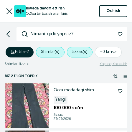
Ilovada davom ettirish
Ochish
OLXga bir bosish bilan kirish
Nimani qidiryapsiz?
Filtrlar
·
2
Shimlar
Jizzax
+0 km
Shimlar Jizzax
Ko‘proq Ko‘rsatish
BIZ 2 E'LON TOPDIK
Qora modadagi shim
Yangi
100 000 so’m
Jizzax
27/07/2026