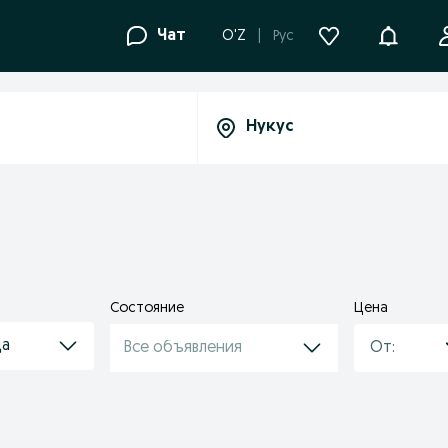
Уведомле
Чат
O'Z
Рус
Состояние
Цена
да
Все объявления