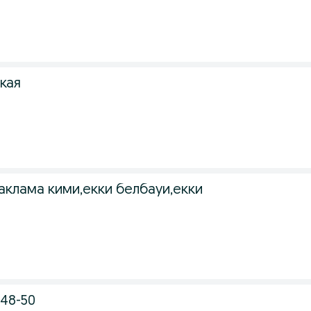
кая
аклама кими,екки белбауи,екки
 48-50