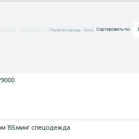
Сортировать по:
я одежда - Каракалпакстан
Мужская одежда - Нукус
29000
м 155.минг спецодежда