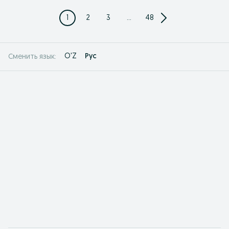
1
2
3
...
48
O'Z
Рус
Сменить язык: