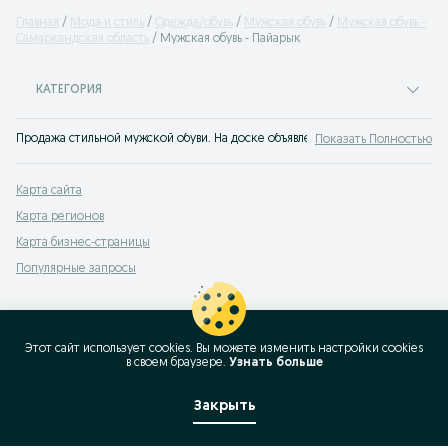
Главная
Мода и стиль
Одежда/обувь
Мужская обувь
Мужская обувь -
Самаркандская область
Мужская обувь - Пайарык
КАТЕГОРИЯ
Продажа стильной мужской обуви. На доске объявлений OLX.uz Пайарык лег
Показать Полностью
Карта сайта
Карта регионов
Карта бизнес-страницы
Популярные запросы
Этот сайт использует cookies. Вы можете изменить настройки cookies
в своeм браузере.
Узнать больше
Закрыть