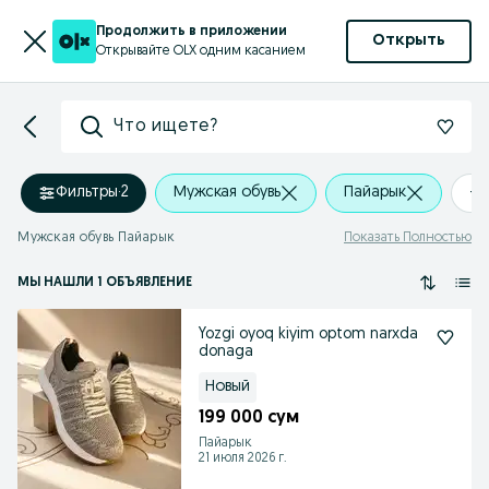
Продолжить в приложении
Открыть
Открывайте OLX одним касанием
Что ищете?
Фильтры
·
2
Мужская обувь
Пайарык
+0
Мужская обувь Пайарык
Показать Полностью
МЫ НАШЛИ 1 ОБЪЯВЛЕНИЕ
Yozgi oyoq kiyim optom narxda
donaga
Новый
199 000 сум
Пайарык
21 июля 2026 г.