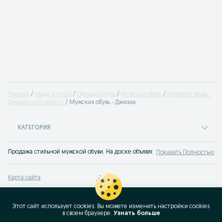
Главная
Мода и стиль
Одежда/обувь
Мужская обувь
Мужская обувь -
Джизакская область
Мужская обувь - Джизак
КАТЕГОРИЯ
Продажа стильной мужской обуви. На доске объявлений OLX.uz Джизак легк
Показать Полностью
Карта сайта
Карта регионов
Карта бизнес-страницы
Этот сайт использует cookies. Вы можете изменить настройки cookies
в своeм браузере.
Узнать больше
Популярные запросы