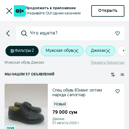
Продолжить в приложении
Открыть
Открывайте OLX одним касанием
Что ищете?
Фильтры
·
2
Мужская обувь
Джизак
+0
Мужская обувь Джизак
Показать Полностью
МЫ НАШЛИ 57 ОБЪЯВЛЕНИЙ
Спец обувь 83минг оптим
нархда сапоглар
Новый
79 000 сум
Джизак
07 августа 2026 г.