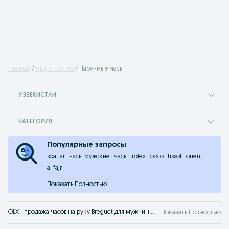
Главная
Мода и стиль
Наручные часы
УЗБЕКИСТАН
КАТЕГОРИЯ
Популярные запросы
soatlar
часы мужские
часы
rolex
casio
tissot
orient
al fajr
Показать Полностью
OLX - продажа часов на руку Breguet для мужчин и для женщин на сервисе объявлений OLX.uz Узбекистан. Хороший выбор стильных наручных часов Breguet по доступным ценам на OLX.uz!
Показать Полностью