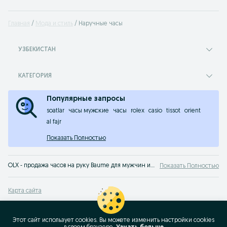
Главная
Мода и стиль
Наручные часы
УЗБЕКИСТАН
КАТЕГОРИЯ
Популярные запросы
soatlar
часы мужские
часы
rolex
casio
tissot
orient
al fajr
Показать Полностью
OLX - продажа часов на руку Baume для мужчин и для женщин на сервисе объявлений OLX.uz Узбекистан. Хороший выбор стильных наручных часов Baume по доступным ценам на OLX.uz!
Показать Полностью
Карта сайта
Карта регионов
Карта бизнес-страницы
Этот сайт использует cookies. Вы можете изменить настройки cookies