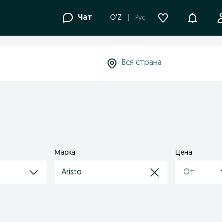
Уведомле
Чат
O'Z
Рус
Марка
Цена
Aristo