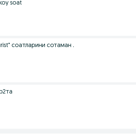
koy soat
rist" соатларини сотаман .
р2та