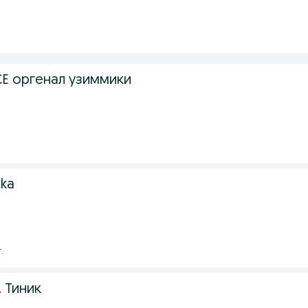
E оргенал узиммики
ika
.
 Тиник