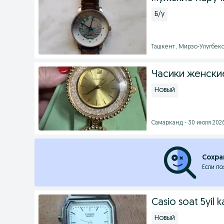
Б/у
Ташкент, Мирзо-Улугбекск
Часики женски
Новый
Самарканд - 30 июля 2026
Сохра
Если по
Casio soat 5yil k
Новый