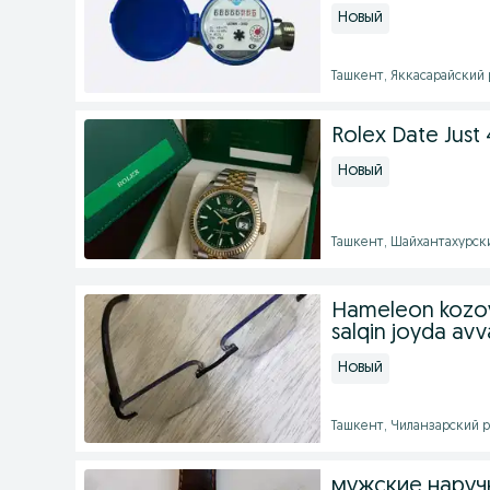
Новый
Ташкент, Яккасарайский ра
Rolex Date Just
Новый
Ташкент, Шайхантахурский
Hameleon kozoy
salqin joyda avv
Новый
Ташкент, Чиланзарский рай
мужские наруч