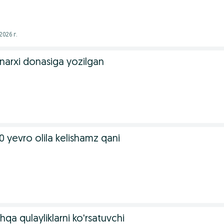
2026 г.
narxi donasiga yozilgan
0 yevro olila kelishamz qani
hqa qulayliklarni ko'rsatuvchi