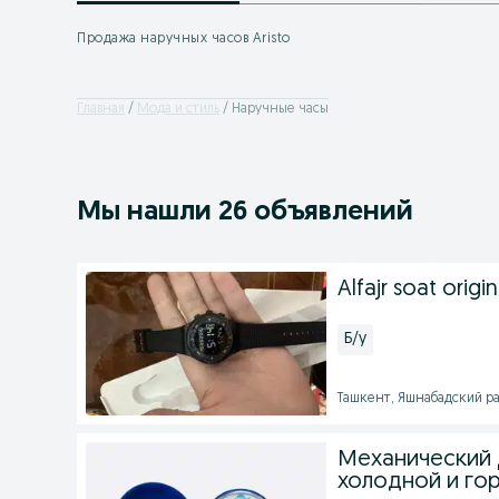
Продажа наручных часов Aristo
Главная
Мода и стиль
Наручные часы
Мы нашли 26 объявлений
Alfajr soat origin
Б/у
Ташкент, Яшнабадский рай
Механический 
холодной и го