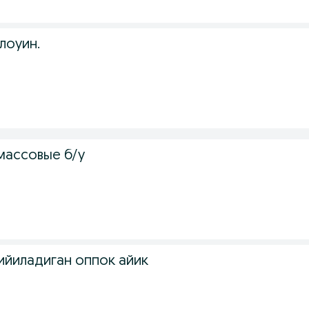
лоуин.
массовые б/у
ийиладиган оппок айик