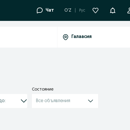
Уведомле
Чат
O'Z
Рус
Состояние
Все объявления