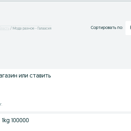
Сортировать по:
бласть
Мода разное - Галаасия
газин или ставить
г.
i 1kg 100000