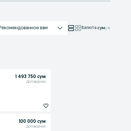
Рекомендованное вам
Валюта
:
сум
у.е.
1 493 750 сум
Договорная
100 000 сум
Договорная