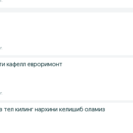
г.
г.
ти кафелл евроримонт
г.
з тел килинг нархини келишиб оламиз