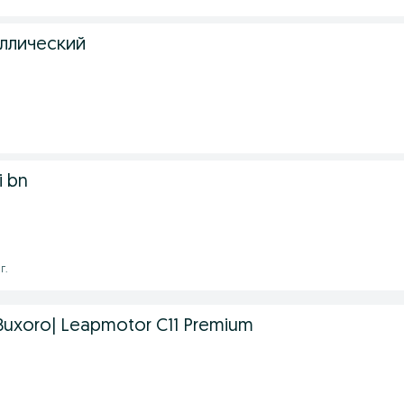
ллический
i bn
г.
 |Buxoro| Leapmotor C11 Premium