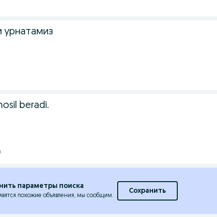
и урнатамиз
osil beradi.
0
нить параметры поиска
Сохранить
явятся похожие объявления, мы сообщим.