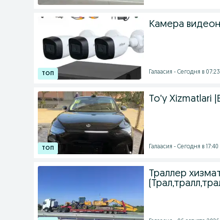
Камера видеон
Галаасия - Сегодня в 07:23
To'y Xizmatlari
Галаасия - Сегодня в 17:40
Траллер хизмат
(Трал,тралл,трал