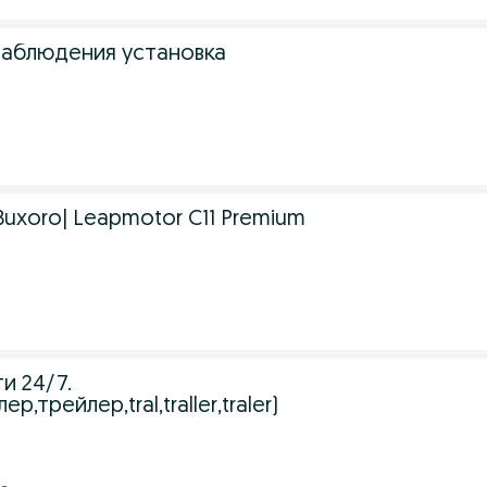
аблюдения установка
 |Buxoro| Leapmotor C11 Premium
и 24/7.
ер,трейлер,tral,traller,traler)