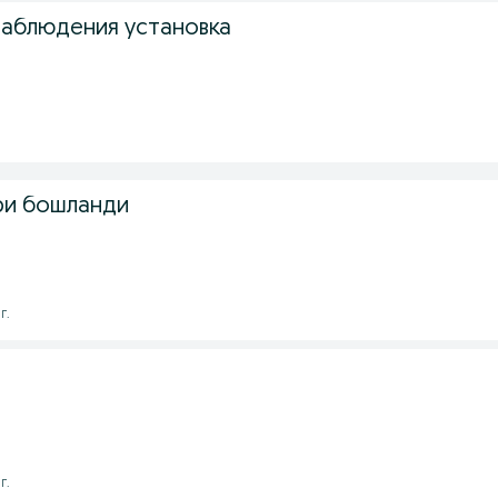
аблюдения установка
ри бошланди
г.
г.