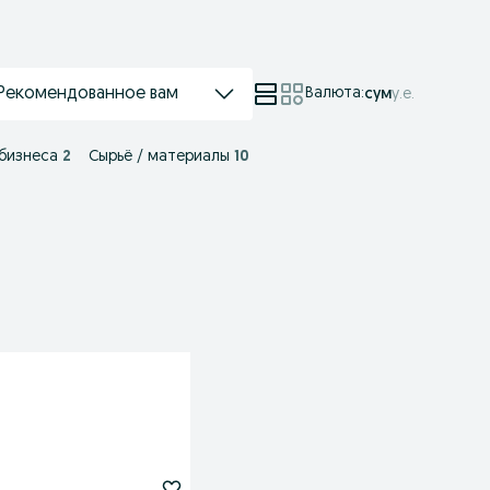
Рекомендованное вам
Валюта
:
сум
у.е.
бизнеса
2
Сырьё / материалы
10