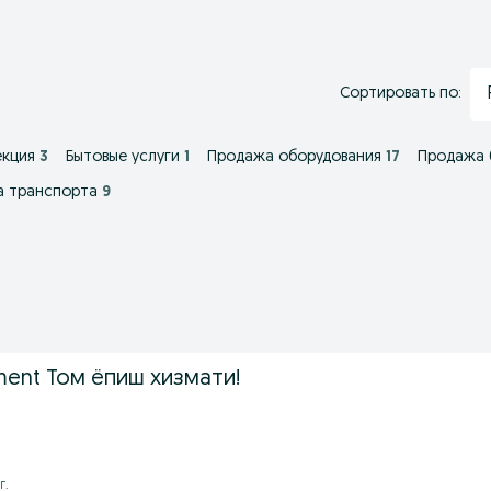
Сортировать по:
екция
3
Бытовые услуги
1
Продажа оборудования
17
Продажа 
а транспорта
9
ment Том ёпиш хизмати!
г.