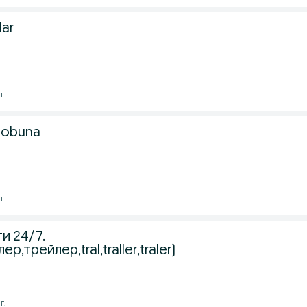
lar
г.
a obuna
г.
и 24/7.
ер,трейлер,tral,traller,traler)
г.