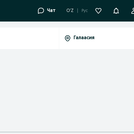
Уведомле
Чат
O'Z
Рус