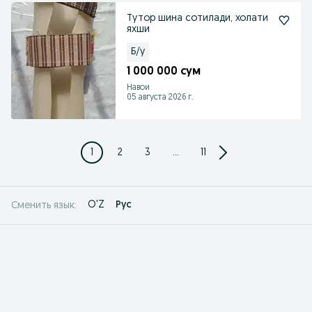
Тутор шина сотилади, холати
яхши
Б/у
1 000 000 сум
Навои
05 августа 2026 г.
1
2
3
...
11
O'Z
Рус
Сменить язык: