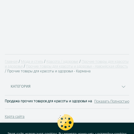
Главная
Мода и стиль
Красота / здоровье
Прочие товары для красоты
и здоровья
Прочие товары для красоты и здоровья - Навоийская область
Прочие товары для красоты и здоровья - Кармана
КАТЕГОРИЯ
Продажа прочих товаров для красоты и здоровья на доске объявлений OLX.u
Показать Полностью
Карта сайта
Карта регионов
Карта бизнес-страницы