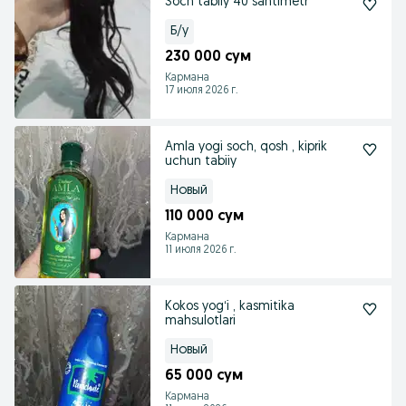
Soch tabiiy 40 santimetr
Б/у
230 000 сум
Кармана
17 июля 2026 г.
Amla yogi soch, qosh , kiprik
uchun tabiiy
Новый
110 000 сум
Кармана
11 июля 2026 г.
Kokos yogʻi , kasmitika
mahsulotlari
Новый
65 000 сум
Кармана