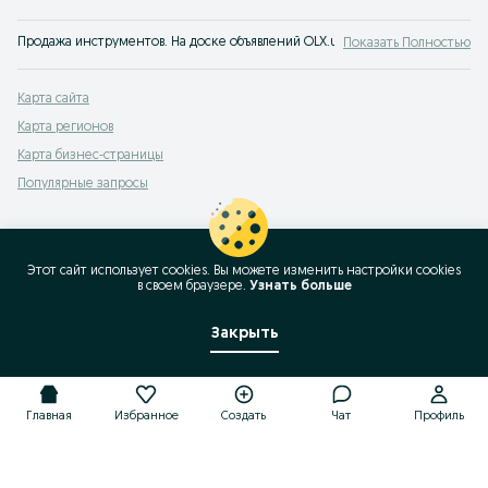
Продажа инструментов. На доске объявлений OLX.uz Кармана можно быстро
Показать Полностью
Карта сайта
Карта регионов
Карта бизнес-страницы
Популярные запросы
Этот сайт использует cookies. Вы можете изменить настройки cookies
в своeм браузере.
Узнать больше
Закрыть
Главная
Избранное
Создать
Чат
Профиль