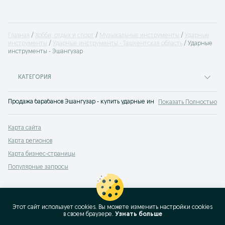
Главная
Хобби, отдых и спорт
Музыкальные инструменты
Ударные
инструменты
Ударные инструменты - Ташкентская область
Ударные
инструменты - Эшангузар
КАТЕГОРИЯ
Продажа барабанов Эшангузар - купить ударные инструменты выгоднее все
Показать Полностью
Карта сайта
Карта регионов
Карта бизнес-страницы
Популярные запросы
Этот сайт использует cookies. Вы можете изменить настройки cookies
в своeм браузере.
Узнать больше