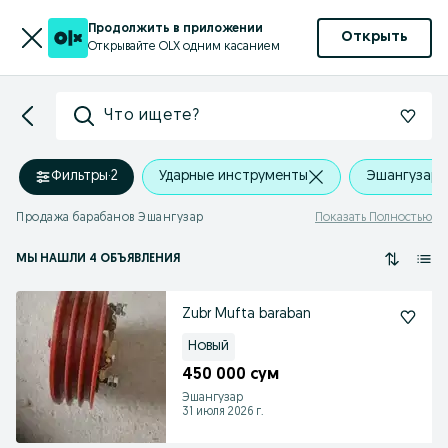
Продолжить в приложении
Открыть
Открывайте OLX одним касанием
Что ищете?
Фильтры
·
2
Ударные инструменты
Эшангузар
Продажа барабанов Эшангузар
Показать Полностью
МЫ НАШЛИ 4 ОБЪЯВЛЕНИЯ
Zubr Mufta baraban
Новый
450 000 сум
Эшангузар
31 июля 2026 г.