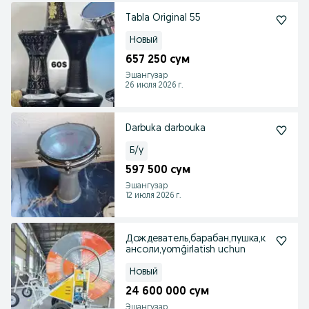
Tabla Original 55
Новый
657 250 сум
Эшангузар
26 июля 2026 г.
Darbuka darbouka
Б/у
597 500 сум
Эшангузар
12 июля 2026 г.
Дождеватель,барабан,пушка,к
ансоли,yomğirlatish uchun
Новый
24 600 000 сум
Эшангузар