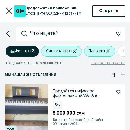
Продолжить в приложении
Открыть
Открывайте OLX одним касанием
Что ищете?
Фильтры
·
2
Синтезаторы
Ташкент
+0 
Продажа синтезаторов Ташкент
Показать Полностью
МЫ НАШЛИ 217 ОБЪЯВЛЕНИЙ
Продаётся цифровое
фортепиано YAMAHA в
отличном состоянии, как
новое!
Б/у
5 000 000 сум
Ташкент, Яккасарайский район
09 августа 2026 г.