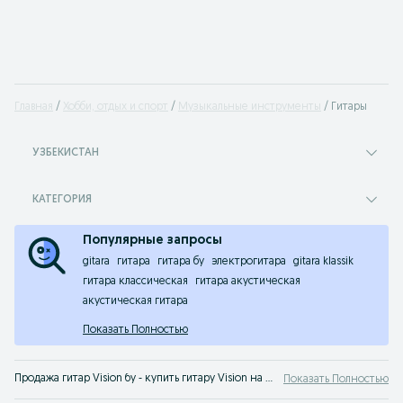
Главная
Хобби, отдых и спорт
Музыкальные инструменты
Гитары
УЗБЕКИСТАН
КАТЕГОРИЯ
Популярные запросы
gitara
гитара
гитара бу
электрогитара
gitara klassik
гитара классическая
гитара акустическая
акустическая гитара
Показать Полностью
Продажа гитар Vision бу - купить гитару Vision на сервисе объявлений OLX.uz Узбекистан. Покупай недорогие гитары у нас - лучшие цены на OLX!
Показать Полностью