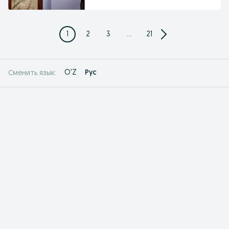
1
2
3
...
21
O'Z
Рус
Сменить язык: