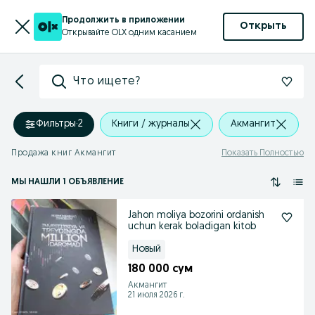
Продолжить в приложении
Открыть
Открывайте OLX одним касанием
Что ищете?
Фильтры
·
2
Книги / журналы
Акмангит
Продажа книг Акмангит
Показать Полностью
МЫ НАШЛИ 1 ОБЪЯВЛЕНИЕ
Jahon moliya bozorini ordanish
uchun kerak boladigan kitob
Новый
180 000 сум
Акмангит
21 июля 2026 г.