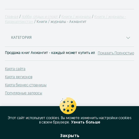
Главная
Хобби, отдых и спорт
Книги / журналы
Книги / журналы -
Каракалпакстан
Книги / журналы - Акмангит
КАТЕГОРИЯ
Продажа книг Акмангит - каждый может купить или продать бу книгу по в
Показать Полностью
Карта сайта
Карта регионов
Карта бизнес-страницы
Популярные запросы
Этот сайт использует cookies. Вы можете изменить настройки cookies
в своeм браузере.
Узнать больше
Закрыть