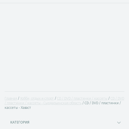
Главная
Хобби, отдых и спорт
CD / DVD / пластинки / кассеты
CD / DVD
/ пластинки / кассеты - Сырдарьинская область
CD / DVD / пластинки /
кассеты - Хаваст
КАТЕГОРИЯ