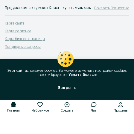
Продажа компакт дисков Хаваст - купить музыкальные пластинки и CD на се
Показать Полностью
Карта сайта
Карта регионов
Карта бизнес-страницы
Популярные запросы
Этот сайт использует cookies. Вы можете изменить настройки cookies
в своeм браузере.
Узнать больше
Закрыть
Главная
Избранное
Создать
Чат
Профиль