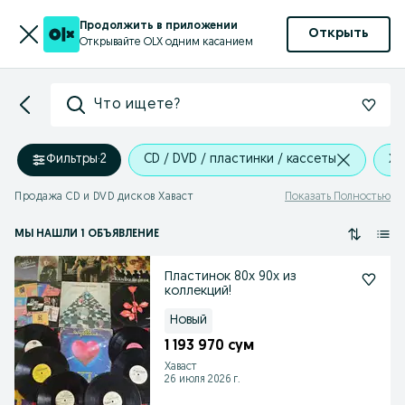
Продолжить в приложении
Открыть
Открывайте OLX одним касанием
Что ищете?
Фильтры
·
2
CD / DVD / пластинки / кассеты
Ха
Продажа CD и DVD дисков Хаваст
Показать Полностью
МЫ НАШЛИ 1 ОБЪЯВЛЕНИЕ
Пластинок 80х 90х из
коллекций!
Новый
1 193 970 сум
Хаваст
26 июля 2026 г.