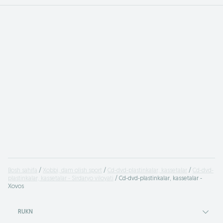
Bosh sahifa
Xobbi, dam olish sport
Cd-dvd-plastinkalar, kassetalar
Cd-dvd-
plastinkalar, kassetalar - Sirdaryo viloyati
Cd-dvd-plastinkalar, kassetalar -
Xovos
RUKN