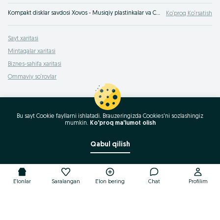
Kompakt disklar savdosi Xovos - Musiqiy plastinkalar va CD sotib olish OLX.uz e‘lonlar taxtasida Xovos. Vinil plastinkalarni eng yaxshi narxlarda sotib olish OLX.uzda!
Ko‘proq Ko‘rsatish
Sayt xaritasi
Mintaqalar xaritasi
Biznes-sahifa xaritasi
Ommaviy so‘rovlar
Bu sayt Cookie fayllarni ishlatadi. Brauzeringizda Cookies'ni sozlashingiz
mumkin.
Ko'proq ma'lumot olish
Qabul qilish
E'lonlar
Saralangan
E'lon bering
Chat
Profilim