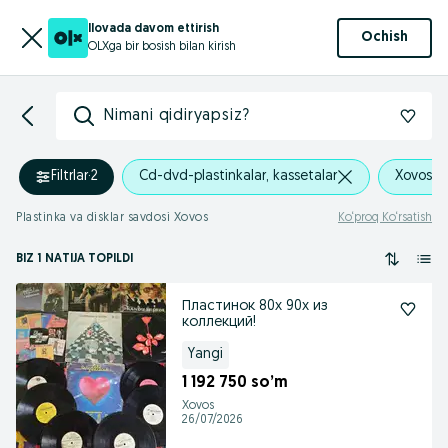
Ilovada davom ettirish
Ochish
OLXga bir bosish bilan kirish
Nimani qidiryapsiz?
Filtrlar
·
2
Cd-dvd-plastinkalar, kassetalar
Xovos
Plastinka va disklar savdosi Xovos
Ko‘proq Ko‘rsatish
BIZ 1 NATIJA TOPILDI
Пластинок 80х 90х из
коллекций!
Yangi
1 192 750 so’m
Xovos
26/07/2026