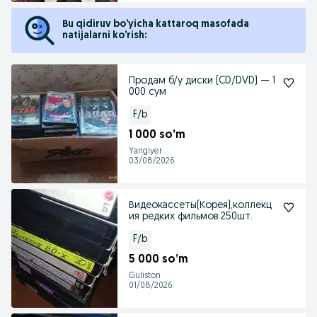
Bu qidiruv bo’yicha kattaroq masofada
natijalarni ko’rish:
Продам б/у диски (CD/DVD) — 1
000 сум
F/b
1 000 so’m
Yangiyer
03/08/2026
Видеокассеты(Корея),коллекц
ия редких фильмов 250шт.
F/b
5 000 so’m
Guliston
01/08/2026