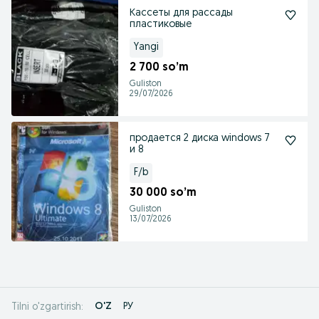
Кассеты для рассады
пластиковые
Yangi
2 700 so’m
Guliston
29/07/2026
продается 2 диска windows 7
и 8
F/b
30 000 so’m
Guliston
13/07/2026
O'Z
РУ
Tilni o'zgartirish: