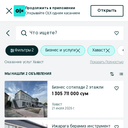
Продолжить в приложении
Открыть
Открывайте OLX одним касанием
Что ищете?
Фильтры
·
2
Бизнес и услуги
Хаваст
+0
Оказание услуг Хаваст
Показать Полностью
МЫ НАШЛИ 2 ОБЪЯВЛЕНИЯ
Бизнес сотилади 2 этажли
1 305 711 000 сум
Хаваст
21 июля 2026 г.
Ижарага берамиз инструмент