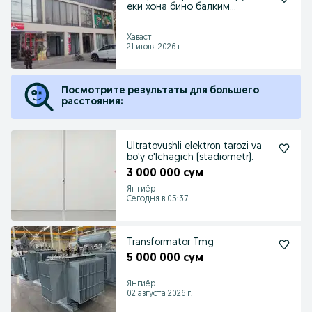
ёки хона бино балким
келишсак сотармиз
Хаваст
21 июля 2026 г.
Посмотрите результаты для большего
расстояния:
Ultratovushli elektron tarozi va
bo'y o'lchagich (stadiometr).
3 000 000 сум
Янгиёр
Сегодня в 05:37
Transformator Tmg
5 000 000 сум
Янгиёр
02 августа 2026 г.