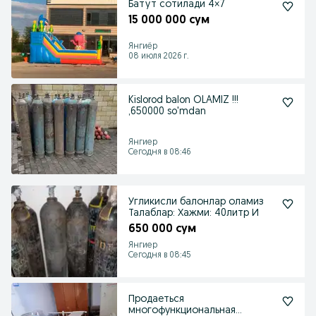
Батут сотилади 4×7
15 000 000 сум
Янгиёр
08 июля 2026 г.
Kislorod balon OLAMIZ !!!
,650000 so'mdan
Янгиер
Сегодня в 08:46
Угликисли балонлар оламиз
Талаблар: Хажми: 40литр И
650 000 сум
Янгиер
Сегодня в 08:45
Продаеться
многофункциональная