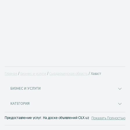
Главная
Бизнес и услуги
Сырдарьинская область
Хаваст
БИЗНЕС И УСЛУГИ
КАТЕГОРИЯ
Предоставление услуг. На доске объявлений OLX.uz Хаваст легко и быстро м
Показать Полностью