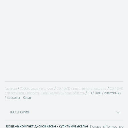
Главная
Хобби, отдых и спорт
CD / DVD / пластинки / кассеты
CD / DVD
/ пластинки / кассеты - Кашкадарьинская область
CD / DVD / пластинки
/ кассеты - Касан
КАТЕГОРИЯ
Продажа компакт дисков Касан - купить музыкальные пластинки и CD на се
Показать Полностью