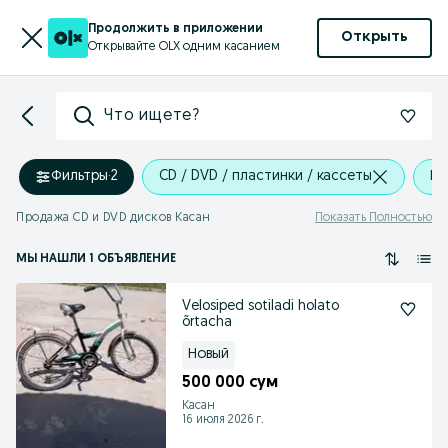
Продолжить в приложении
Открыть
Открывайте OLX одним касанием
Что ищете?
Фильтры
·
2
CD / DVD / пластинки / кассеты
Ка
Продажа CD и DVD дисков Касан
Показать Полностью
МЫ НАШЛИ 1 ОБЪЯВЛЕНИЕ
Velosiped sotiladi holato
õrtacha
Новый
500 000 сум
Касан
16 июля 2026 г.