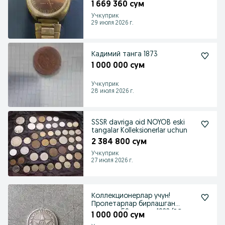
циферблатом, 26 камней, зол
1 669 360 сум
Учкуприк
29 июля 2026 г.
Кадимий танга 1873
1 000 000 сум
Учкуприк
28 июля 2026 г.
SSSR davriga oid NOYOB eski
tangalar Kolleksionerlar uchun
2 384 800 сум
Учкуприк
27 июля 2026 г.
Коллекционерлар учун!
Пролетарлар бирлашган
танга — 50 копеек 1922 (РС
1 000 000 сум