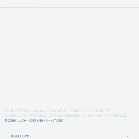
Главная
Хобби, отдых и спорт
Антиквариат / коллекции
Коллекционирование
Коллекционирование - Ферганская область
Коллекционирование - Учкуприк
КАТЕГОРИЯ