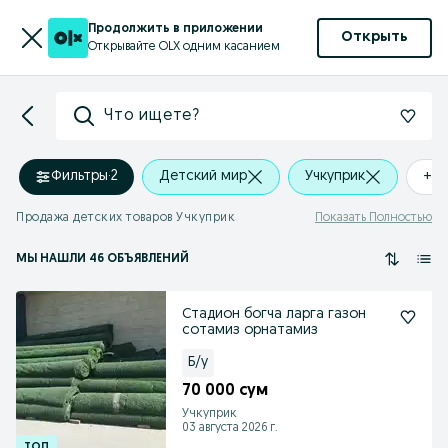
Продолжить в приложении
Открыть
Открывайте OLX одним касанием
Что ищете?
Фильтры
·
2
Детский мир
Учкуприк
+0 
Продажа детских товаров Учкуприк
Показать Полностью
МЫ НАШЛИ 46 ОБЪЯВЛЕНИЙ
Стадион богча ларга газон
сотамиз орнатамиз
Б/у
70 000 сум
Учкуприк
03 августа 2026 г.