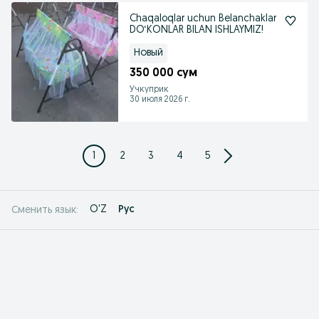
Chaqaloqlar uchun Belanchaklar
DO‘KONLAR BILAN ISHLAYMIZ!
Новый
350 000 сум
Учкуприк
30 июля 2026 г.
1
2
3
4
5
O'Z
Рус
Сменить язык: