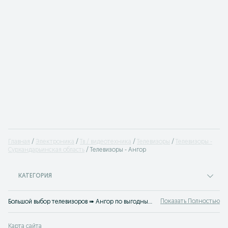
Главная
Электроника
Тв / видеотехника
Телевизоры
Телевизоры -
Сурхандарьинская область
Телевизоры - Ангор
КАТЕГОРИЯ
Показать Полностью
Большой выбор телевизоров ➠ Ангор по выгодным ценам на OLX.uz Ангор. Модели с плоским экраном, различными диагоналями и типом матрицы, как новые так и б/у — лучший выбор на OLX.uz!
Карта сайта