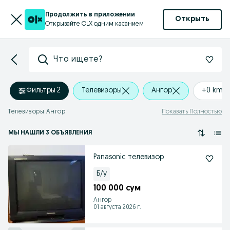
Продолжить в приложении
Открыть
Открывайте OLX одним касанием
Что ищете?
Фильтры
·
2
Телевизоры
Ангор
+0 km
Телевизоры Ангор
Показать Полностью
МЫ НАШЛИ 3 ОБЪЯВЛЕНИЯ
Panasonic телевизор
Б/у
100 000 сум
Ангор
01 августа 2026 г.