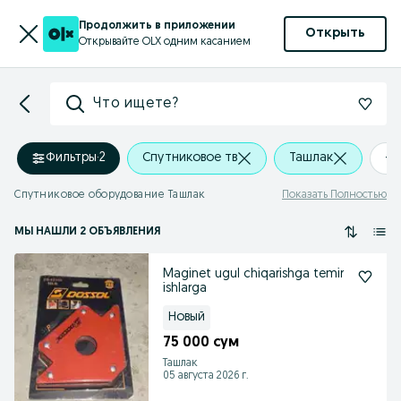
Продолжить в приложении
Открыть
Открывайте OLX одним касанием
Что ищете?
Фильтры
·
2
Спутниковое тв
Ташлак
+0
Спутниковое оборудование Ташлак
Показать Полностью
МЫ НАШЛИ 2 ОБЪЯВЛЕНИЯ
Maginet ugul chiqarishga temir
ishlarga
Новый
75 000 сум
Ташлак
05 августа 2026 г.