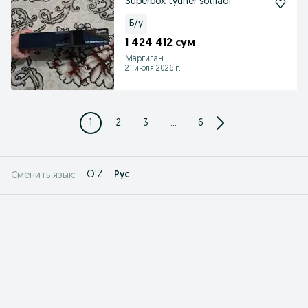
Superbox tyuner sotiladi
Б/у
1 424 412 сум
Маргилан
21 июля 2026 г.
1
2
3
...
6
O'Z
Рус
Сменить язык: