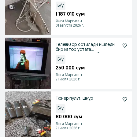
Б/у
1 187 010 сум
Янги Маргилан
01 августа 2026 г.
Телевизор сотилади ишледи
бир катор устага
корсатволинса зор болади
Б/у
250 000 сум
Янги Маргилан
21 июля 2026 г.
Тюнер,пульт, шнур
Б/у
80 000 сум
Янги Маргилан
21 июля 2026 г.