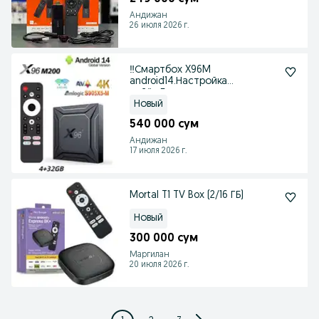
Андижан
26 июля 2026 г.
‼️Смартбох X96M
android14.Настройка
тайёр.Бепул
Каналла+Кинолар.анд
Новый
540 000 сум
Андижан
17 июля 2026 г.
Mortal T1 TV Box (2/16 ГБ)
Новый
300 000 сум
Маргилан
20 июля 2026 г.