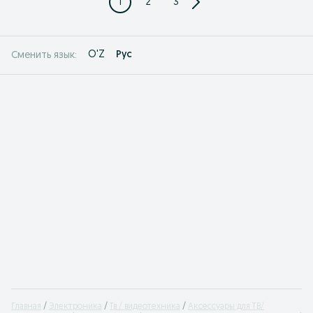
1
2
3
O'Z
Рус
Сменить язык:
Главная
Электроника
Тв / видеотехника
Аксессуары для ТВ/