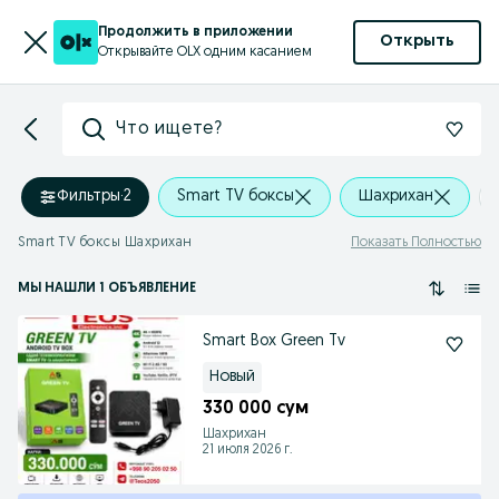
Продолжить в приложении
Открыть
Открывайте OLX одним касанием
Что ищете?
Фильтры
·
2
Smart TV боксы
Шахрихан
Smart TV боксы Шахрихан
Показать Полностью
МЫ НАШЛИ 1 ОБЪЯВЛЕНИЕ
Smart Box Green Tv
Новый
330 000 сум
Шахрихан
21 июля 2026 г.