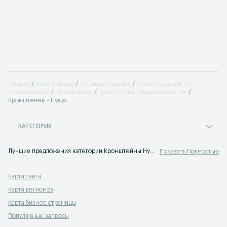
Главная
Электроника
Тв / видеотехника
Аксессуары для ТВ/
Видеотехники
Кронштейны
Кронштейны - Каракалпакстан
Кронштейны - Нукус
КАТЕГОРИЯ
Лучшие предложения категории Кронштейны Нукус. Большой выбор товаров и услуг по выгодным ценам на OLX! Множество предложений на OLX.uz!
Показать Полностью
Карта сайта
Карта регионов
Карта бизнес-страницы
Популярные запросы