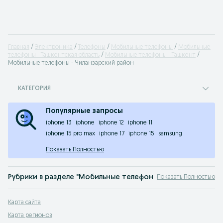
Главная
Электроника
Телефоны
Мобильные телефоны
Мобильные
телефоны - Ташкентская область
Мобильные телефоны - Ташкент
Мобильные телефоны - Чиланзарский район
КАТЕГОРИЯ
Популярные запросы
iphone 13
iphone
iphone 12
iphone 11
iphone 15 pro max
iphone 17
iphone 15
samsung
Показать Полностью
Рубрики в разделе "Мобильные телефоны" Ташкент
Показать Полностью
Alcatel-Lucent
,
Apple
,
ASUS
,
BlackBerry
,
Fly
,
Google
,
HTC
,
Huawei
,
Lenovo
,
LG
,
M
Карта сайта
Мобильные телефоны Ташкент: на OLX.uz вы можете быстро и с большой выг
Карта регионов
Популярные товары в категории «Компьютеры и компьютерная техн