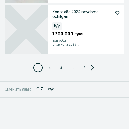
Xonor x8a 2023 noyabrda
ochilgan
Б/у
1 200 000 сум
Бешрабат
01 августа 2026 г.
1
2
3
...
7
O'Z
Рус
Сменить язык: