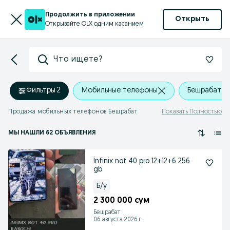
Продолжить в приложении
Открыть
Открывайте OLX одним касанием
Что ищете?
Фильтры
·
2
Мобильные телефоны
Бешрабат
Продажа мобильных телефонов Бешрабат
Показать Полностью
МЫ НАШЛИ 62 ОБЪЯВЛЕНИЯ
İnfinix not 40 pro 12+12+6 256
gb
Б/у
2 300 000 сум
Бешрабат
06 августа 2026 г.