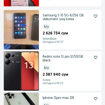
Samsung S 10 5G 8/256 GB
dakument yoq korea
Б/у
2 626 734 сум
Булакбаши
Сегодня в 09:37
Redmi note 13 pro 12/512GB
black
Б/у
2 387 940 сум
Асака
Сегодня в 09:23
Iphone 13pro max 128