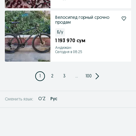
Велосипед горный срочно
продам
Б/у
1 193 970 сум
Андижан
Сегодня в 08:25
1
2
3
...
100
O'Z
Рус
Сменить язык: