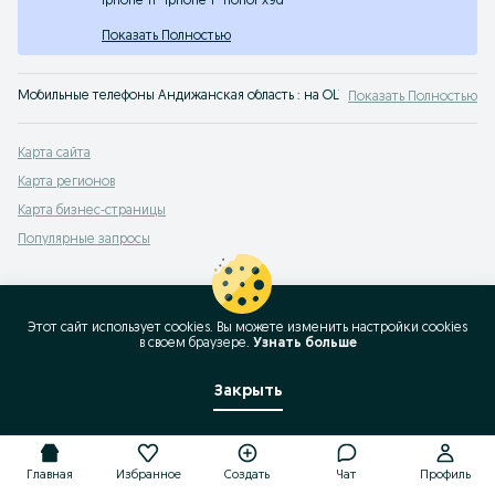
iphone 11
iphone 1
honor x9d
Показать Полностью
Мобильные телефоны Андижанская область : на OLX.uz вы можете быстро и 
Показать Полностью
Карта сайта
Карта регионов
Карта бизнес-страницы
Популярные запросы
Этот сайт использует cookies. Вы можете изменить настройки cookies
в своeм браузере.
Узнать больше
Закрыть
Главная
Избранное
Создать
Чат
Профиль