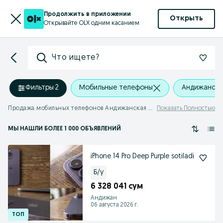
Продолжить в приложении
Открыть
Открывайте OLX одним касанием
Что ищете?
Фильтры
·
2
Мобильные телефоны
Андижанска
Продажа мобильных телефонов Андижанская область
Показать Полностью
МЫ НАШЛИ
БОЛЕЕ
1 000 ОБЪЯВЛЕНИЙ
iPhone 14 Pro Deep Purple sotiladi
Б/у
6 328 041 сум
Андижан
06 августа 2026 г.