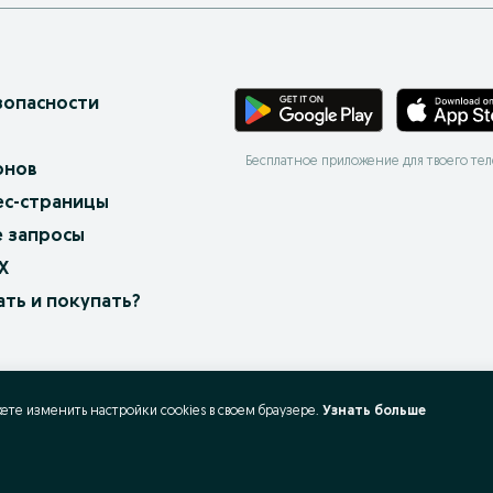
зопасности
Бесплатное приложение для твоего те
онов
ес-страницы
 запросы
X
ать и покупать?
жете изменить настройки cookies в своeм браузере.
Узнать больше