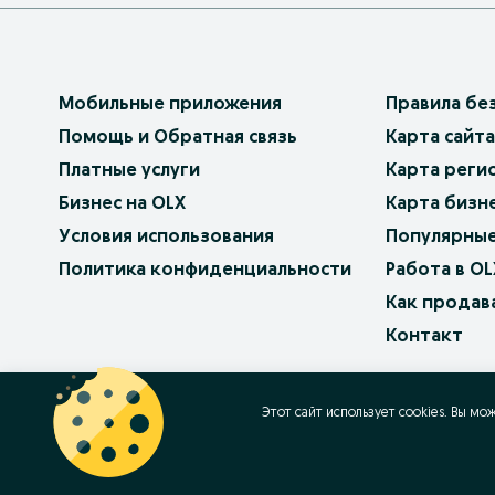
Мобильные приложения
Правила бе
Помощь и Обратная связь
Карта сайта
Платные услуги
Карта реги
Бизнес на OLX
Карта бизн
Условия использования
Популярные
Политика конфиденциальности
Работа в OL
Как продав
Контакт
OLX.bg
OLX.pl
OLX.ro
OLX.ua
OLX.pt
Этот сайт использует cookies. Вы мо