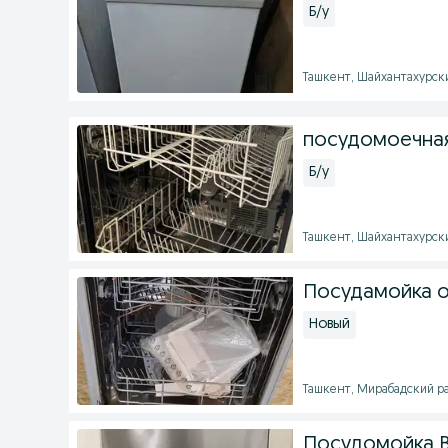
Б/у
Ташкент, Шайхантахурский
посудомоечна
Б/у
Ташкент, Шайхантахурский
Посудамойка о
Новый
Ташкент, Мирабадский рай
Посудомойка 