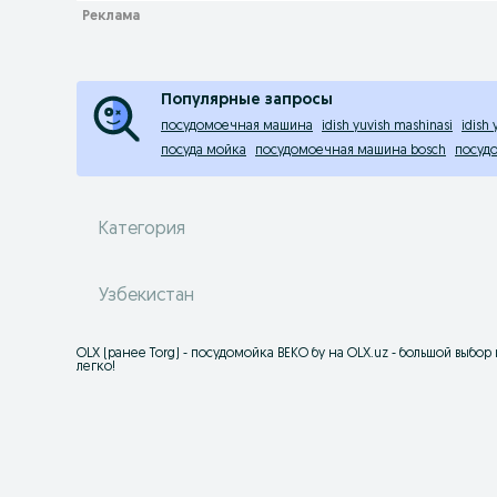
Популярные запросы
посудомоечная машина
idish yuvish mashinasi
idish
посуда мойка
посудомоечная машина bosch
посуд
Категория
Узбекистан
OLX (ранее Torg) - посудомойка BEKO бу на OLX.uz - большой выб
легко!