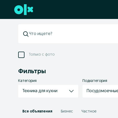
Перейти к нижнему колонтитулу
Только с фото
Фильтры
Категория
Подкатегория
Техника для кухни
Посудомоечны
Все объявления
Бизнес
Частное