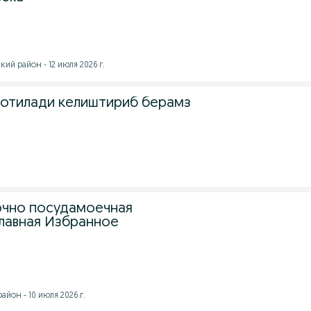
ий район - 12 июля 2026 г.
отилади келиштириб берамз
очно посудамоечная
лавная Избранное
йон - 10 июля 2026 г.