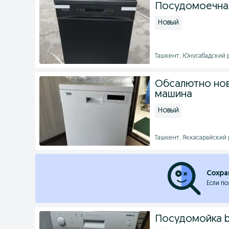
Посудомоечная
Новый
Ташкент, Юнусабадский ра
Обсалютно но
машина
Новый
Ташкент, Яккасарайский р
Сохра
Если по
Посудомойка 