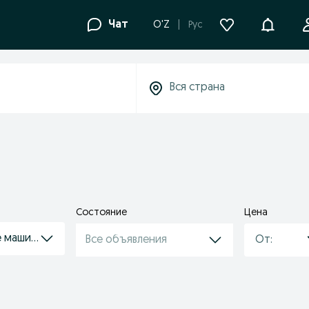
Уведомле
Чат
O'Z
Рус
Состояние
Цена
е машины
Все объявления