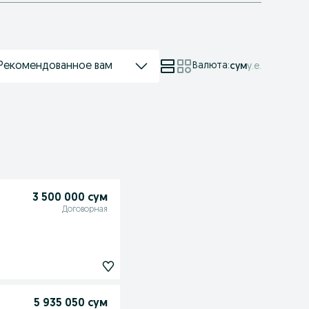
Рекомендованное вам
Валюта
:
сум
у.е.
3 500 000 сум
Договорная
5 935 050 сум