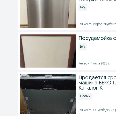
Б/у
Ташкент, Мирзо-Улугбекск
Посудамойка с
Б/у
Келес - 11 июля 2026 г.
Продается ср
машина BEKO Г
Каталог К
Новый
Ташкент, Юнусабадский ра