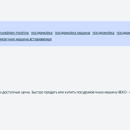
 yuvadigan mashina
посудамойка
посудамойка машина
посудомойка
посуда
омоечная машина встраиваемая
ор и доступные цены. Быстро продать или купить посудомоечную машину BEKO - 