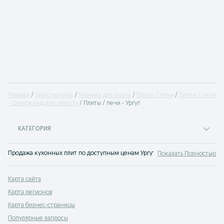
Главная
Электроника
Техника для кухни
Плиты / печи
Плиты / печи
- Самаркандская область
Плиты / печи - Ургут
КАТЕГОРИЯ
Продажа кухонных плит по доступным ценам Ургут: газовая плита, индукцио
Показать Полностью
Карта сайта
Карта регионов
Карта бизнес-страницы
Популярные запросы