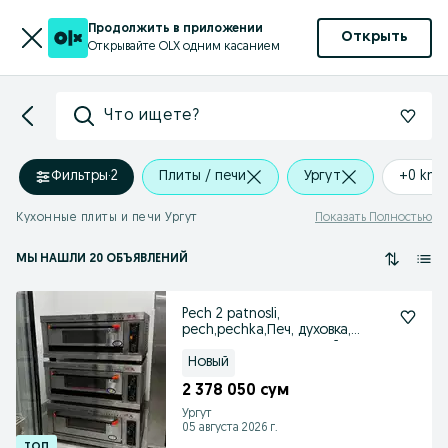
Продолжить в приложении
Открыть
Открывайте OLX одним касанием
Что ищете?
Фильтры
·
2
Плиты / печи
Ургут
+0 km
Кухонные плиты и печи Ургут
Показать Полностью
МЫ НАШЛИ 20 ОБЪЯВЛЕНИЙ
Pech 2 patnosli,
pech,pechka,Печ, духовка,
газовая, электрический,печ
Новый
2 378 050 сум
Ургут
05 августа 2026 г.