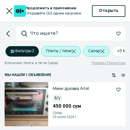
Продолжить в приложении
Открыть
Открывайте OLX одним касанием
Что ищете?
Фильтры
·
2
Плиты / печи
Салар
+0 km
Кухонные плиты и печи Салар
Показать Полностью
МЫ НАШЛИ 1 ОБЪЯВЛЕНИЕ
Мини духовка Artel
Б/у
450 000 сум
Салар
29 июля 2026 г.