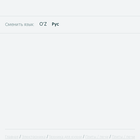
O'Z
Рус
Сменить язык:
Главная
Электроника
Техника для кухни
Плиты / печи
Плиты / печи