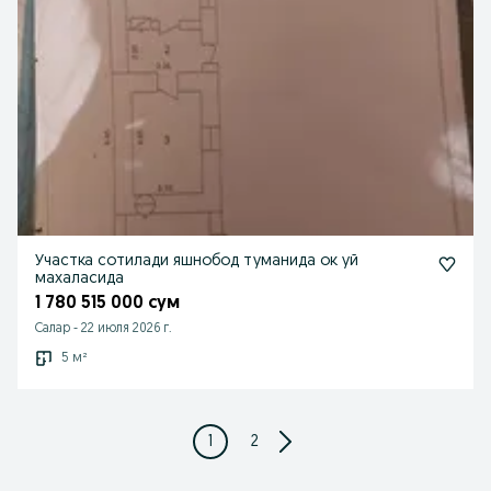
Участка сотилади яшнобод туманида ок уй
махаласида
1 780 515 000 сум
Салар
-
22 июля 2026 г.
5 м²
1
2