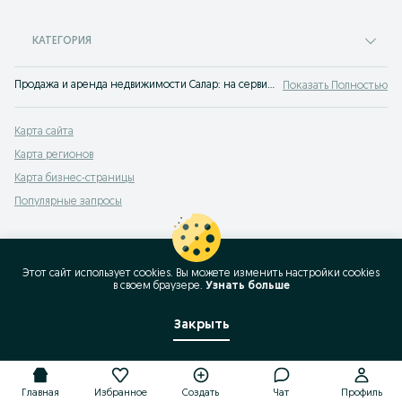
КАТЕГОРИЯ
Продажа и аренда недвижимости Салар: на сервисе объявлений OLX.uz Салар можно выгодно продать или купить недвижимость! OLX знает все о покупке жилья!
Показать Полностью
Карта сайта
Карта регионов
Карта бизнес-страницы
Популярные запросы
Этот сайт использует cookies. Вы можете изменить настройки cookies
в своeм браузере.
Узнать больше
Закрыть
Главная
Избранное
Создать
Чат
Профиль