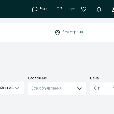
Уведомле
Чат
O'Z
Рус
Состояние
Цена
йны и измельчители
Все объявления