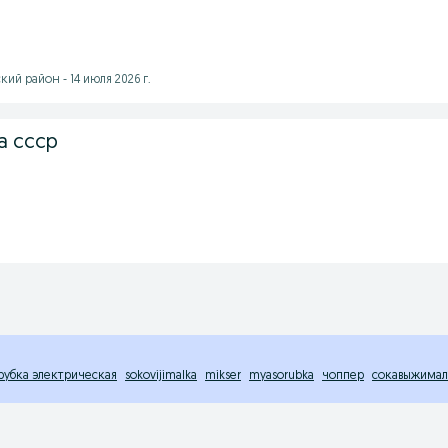
ий район - 14 июля 2026 г.
а ссср
рубка электрическая
sokovijimalka
mikser
myasorubka
чоппер
сокавыжимал