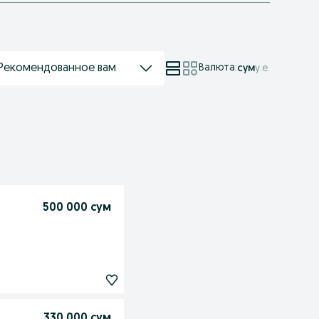
Рекомендованное вам
Валюта
:
сум
у.е.
500 000 сум
330 000 сум