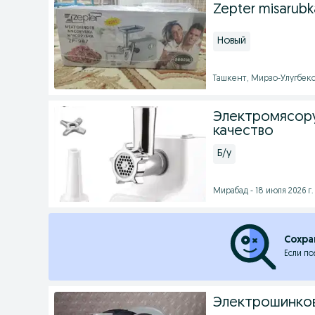
Zepter misarubk
Новый
Ташкент, Мирзо-Улугбекск
Электромясору
качество
Б/у
Мирабад - 18 июля 2026 г.
Сохра
Если по
Электрошинков