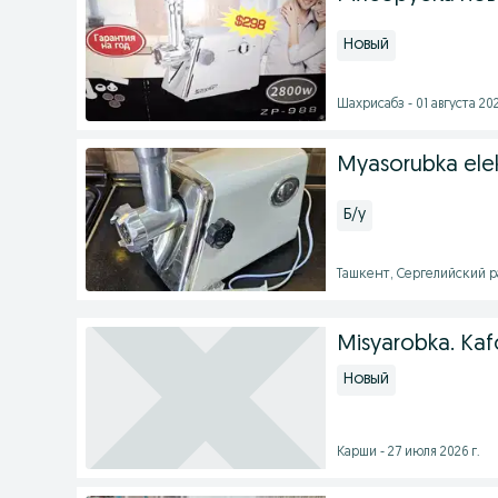
Новый
Шахрисабз - 01 августа 202
Myasorubka elek
Б/у
Ташкент, Сергелийский ра
Misyarobka. Kafo
Новый
Карши - 27 июля 2026 г.