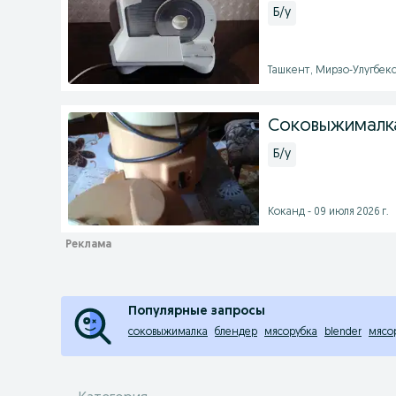
Б/у
Ташкент, Мирзо-Улугбекск
Соковыжималк
Б/у
Коканд - 09 июля 2026 г.
Популярные запросы
соковыжималка
блендер
мясорубка
blender
мясо