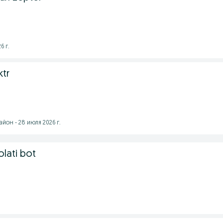
6 г.
tr
йон - 28 июля 2026 г.
lati bot