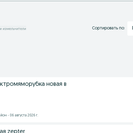
Сортировать по:
и измельчители
ктромяморубка новая в
он - 06 августа 2026 г.
ая zepter