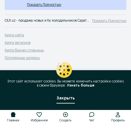
Показать Полностью
OLX.uz - продажа новых и бу холодильников Саратов. Большой выбор и низкие цены на сервисе объявлений OLX.uz Ташкент. У нас можно быстро и выгодно купить холодильники Саратов!
Показать Полностью
Карта сайта
Карта регионов
Карта бизнес-страницы
Популярные запросы
Этот сайт использует cookies. Вы можете изменить настройки cookies
в своeм браузере.
Узнать больше
Закрыть
Главная
Избранное
Создать
Чат
Профиль