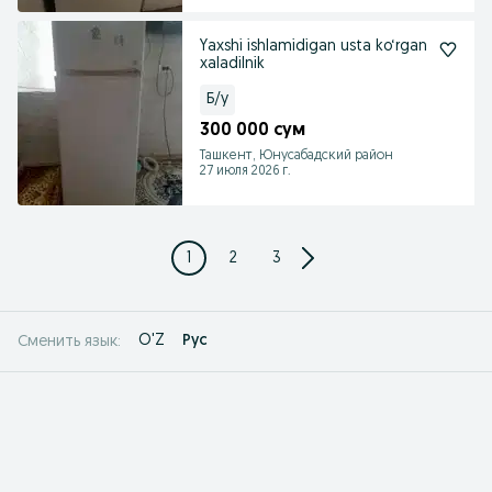
Yaxshi ishlamidigan usta ko‘rgan
xaladilnik
Б/у
300 000 сум
Ташкент, Юнусабадский район
27 июля 2026 г.
1
2
3
O'Z
Рус
Сменить язык: