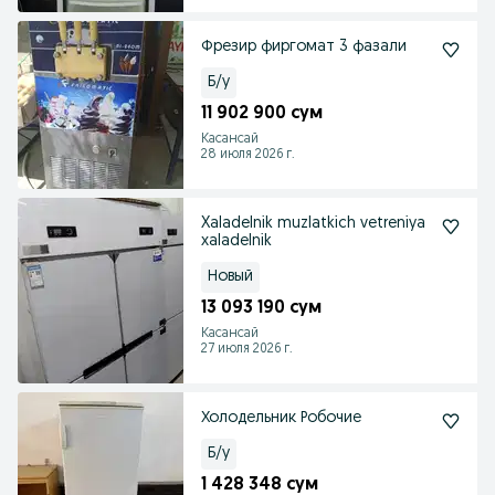
Фрезир фиргомат 3 фазали
Б/у
11 902 900 сум
Касансай
28 июля 2026 г.
Xaladelnik muzlatkich vetreniya
xaladelnik
Новый
13 093 190 сум
Касансай
27 июля 2026 г.
Холодельник Робочие
Б/у
1 428 348 сум