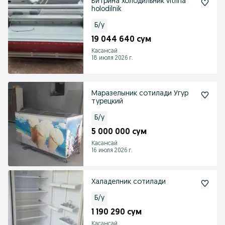
Витрина холодильник vitrina
holodilnik
Б/у
19 044 640 сум
Касансай
18 июля 2026 г.
Маразелыник сотилади Угур
турецкий
Б/у
5 000 000 сум
Касансай
16 июля 2026 г.
Халаделник сотилади
Б/у
1 190 290 сум
Касансай