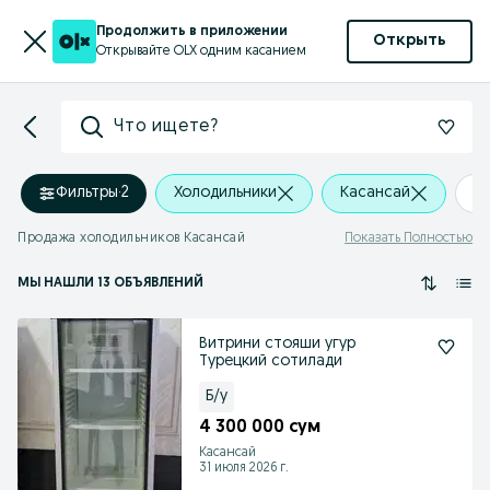
Продолжить в приложении
Открыть
Открывайте OLX одним касанием
Что ищете?
Фильтры
·
2
Холодильники
Касансай
+
Продажа холодильников Касансай
Показать Полностью
МЫ НАШЛИ 13 ОБЪЯВЛЕНИЙ
Витрини стояши угур
Турецкий сотилади
Б/у
4 300 000 сум
Касансай
31 июля 2026 г.