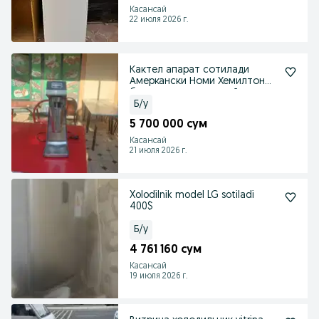
Касансай
22 июля 2026 г.
Кактел апарат сотилади
Амеркански Номи Хемилтон
бич холати зур радной
Б/у
5 700 000 сум
Касансай
21 июля 2026 г.
Xolodilnik model LG sotiladi
400$
Б/у
4 761 160 сум
Касансай
19 июля 2026 г.