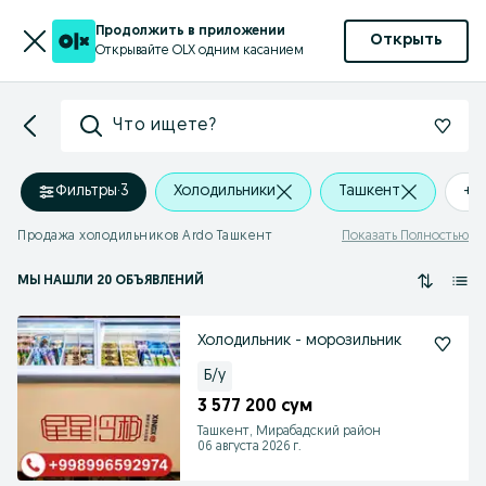
Продолжить в приложении
Открыть
Открывайте OLX одним касанием
Что ищете?
Фильтры
·
3
Холодильники
Ташкент
+0
Продажа холодильников Ardo Ташкент
Показать Полностью
МЫ НАШЛИ 20 ОБЪЯВЛЕНИЙ
Холодильник - морозильник
Б/у
3 577 200 сум
Ташкент, Мирабадский район
06 августа 2026 г.