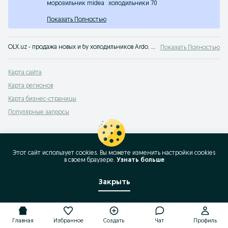
морозильник midea
холодильники 70
Показать Полностью
OLX.uz - продажа новых и бу холодильников Ardo. Большой выбор и низкие цены на сервисе объявлений OLX.uz Ташкент. У нас можно быстро и выгодно купить холодильники Ardo!
Показать Полностью
Карта сайта
Карта регионов
Карта бизнес-страницы
Популярные запросы
Этот сайт использует cookies. Вы можете изменить настройки cookies
в своeм браузере.
Узнать больше
Закрыть
Главная
Избранное
Создать
Чат
Профиль