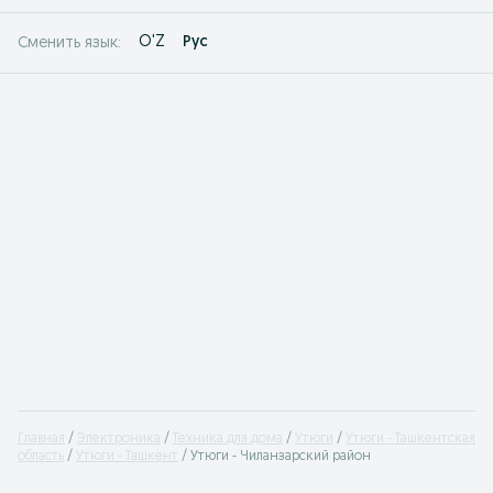
O'Z
Рус
Сменить язык:
Главная
Электроника
Техника для дома
Утюги
Утюги - Ташкентская
область
Утюги - Ташкент
Утюги - Чиланзарский район