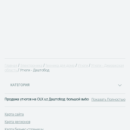
Главная
Электроника
Техника для дома
Утюги
Утюги - Джизакская
область
Утюги - Даштобод
КАТЕГОРИЯ
Продажа утюгов на OLX.uz Даштобод: большой выбор и низкие цены. Утюги от
Показать Полностью
Карта сайта
Карта регионов
Карта бизнес-страницы