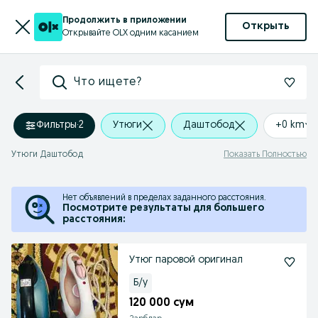
Продолжить в приложении
Открыть
Открывайте OLX одним касанием
Что ищете?
Фильтры
·
2
Утюги
Даштобод
+0 km
Утюги Даштобод
Показать Полностью
Нет объявлений в пределах заданного расстояния.
Посмотрите результаты для большего
расстояния:
Утюг паровой оригинал
Б/у
120 000 сум