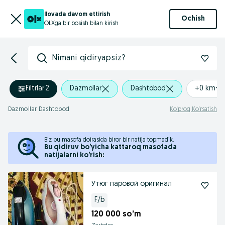
Ilovada davom ettirish
Ochish
OLXga bir bosish bilan kirish
Nimani qidiryapsiz?
Filtrlar
·
2
Dazmollar
Dashtobod
+0 km
Dazmollar Dashtobod
Ko‘proq Ko‘rsatish
Biz bu masofa doirasida biror bir natija topmadik.
Bu qidiruv bo’yicha kattaroq masofada
natijalarni ko’rish:
Утюг паровой оригинал
F/b
120 000 so’m