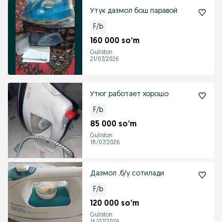
Утук дазмол бош паравой
F/b
160 000 so’m
Guliston
21/07/2026
Утюг работает хорошо
F/b
85 000 so’m
Guliston
18/07/2026
Дазмол ,б/у сотилади
F/b
120 000 so’m
Guliston