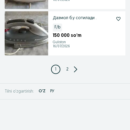
16/07/2026
Дазмол б,у сотилади .
F/b
150 000 so’m
Guliston
16/07/2026
1
2
O'Z
РУ
Tilni o'zgartirish: