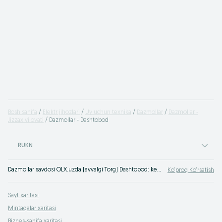
Bosh sahifa
Elektr jihozlari
Uy uchun texnika
Dazmollar
Dazmollar -
Jizzax viloyati
Dazmollar - Dashtobod
RUKN
Dazmollar savdosi OLX.uzda (avvalgi Torg) Dashtobod: keng turdagi assortiment va eng yaxshi narxlar. Saytimizga kiring va o‘zingiz guvoh bo‘ling Dashtobod. OLX.uz - eng foydali takliflar siz uchun!
Ko‘proq Ko‘rsatish
Sayt xaritasi
Mintaqalar xaritasi
Biznes-sahifa xaritasi