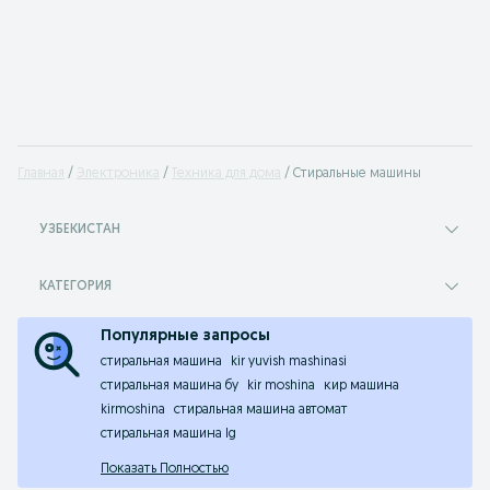
Главная
Электроника
Техника для дома
Стиральные машины
УЗБЕКИСТАН
КАТЕГОРИЯ
Популярные запросы
стиральная машина
kir yuvish mashinasi
стиральная машина бу
kir moshina
кир машина
kirmoshina
стиральная машина автомат
стиральная машина lg
Показать Полностью