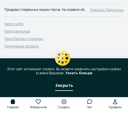
Продажа стиральных машин Hansa. На сервисе объявлений OLX.uz вы можете выбрать и купить стиралку по отличной цене. Лучшие стиральные машины Hansa новые и бу - только на OLX.uz Узбекистан!
Показать Полностью
Карта сайта
Карта регионов
Карта бизнес-страницы
Популярные запросы
Этот сайт использует cookies. Вы можете изменить настройки cookies
в своeм браузере.
Узнать больше
Закрыть
Главная
Избранное
Создать
Чат
Профиль