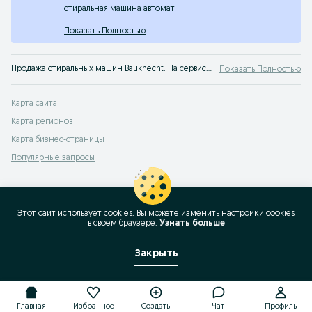
стиральная машина автомат
Показать Полностью
Продажа стиральных машин Bauknecht. На сервисе объявлений OLX.uz вы можете выбрать и купить стиралку по отличной цене. Лучшие стиральные машины Bauknecht новые и бу - только на OLX.uz Узбекистан!
Показать Полностью
Карта сайта
Карта регионов
Карта бизнес-страницы
Популярные запросы
Этот сайт использует cookies. Вы можете изменить настройки cookies
в своeм браузере.
Узнать больше
Закрыть
Главная
Избранное
Создать
Чат
Профиль