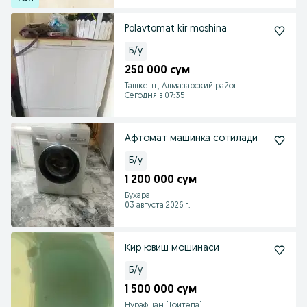
Polavtomat kir moshina
Б/у
250 000 сум
Ташкент, Алмазарский район
Сегодня в 07:35
Афтомат машинка сотилади
Б/у
1 200 000 сум
Бухара
03 августа 2026 г.
Кир ювиш мошинаси
Б/у
1 500 000 сум
Нурафшан (Тойтепа)