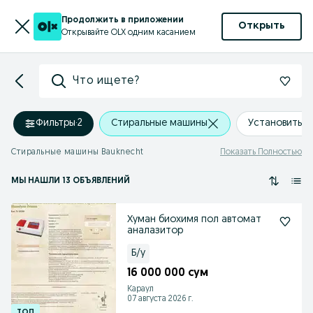
Продолжить в приложении
Открыть
Открывайте OLX одним касанием
Что ищете?
Фильтры
·
2
Стиральные машины
Установить 
Стиральные машины Bauknecht
Показать Полностью
МЫ НАШЛИ 13 ОБЪЯВЛЕНИЙ
Хуман биохимя пол автомат
аналазитор
Б/у
16 000 000 сум
Караул
07 августа 2026 г.