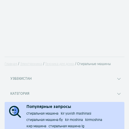
Главная
Электроника
Техника для дома
Стиральные машины
УЗБЕКИСТАН
КАТЕГОРИЯ
Популярные запросы
стиральная машина
kir yuvish mashinasi
стиральная машина бу
kir moshina
kirmoshina
кир машина
стиральная машина lg