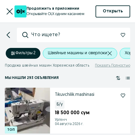
Продолжить в приложении
Открыть
Открывайте OLX одним касанием
Что ищете?
Фильтры
·
2
Швейные машины и оверлоки
Хоре
Продажа швейных машин Хорезмская область
Показать Полностью
МЫ НАШЛИ 293 ОБЪЯВЛЕНИЯ
Tikuvchilik.mashinasi
Б/у
18 500 000 сум
Ургенч
04 августа 2026 г.