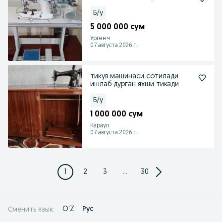
Б/у
5 000 000 сум
Ургенч
07 августа 2026 г.
тикув машинаси сотилади
ишлаб дурган яхши тикади
Б/у
1 000 000 сум
Караул
07 августа 2026 г.
1
2
3
...
30
O'Z
Рус
Сменить язык: