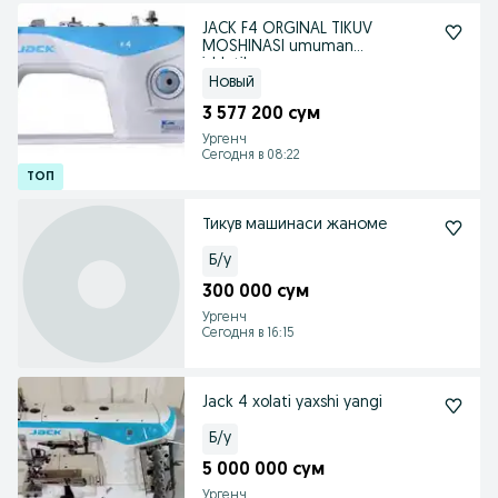
JACK F4 ORGINAL TIKUV
MOSHINASI umuman
ishlatilmaganxam
Новый
3 577 200 сум
Ургенч
Сегодня в 08:22
Тикув машинаси жаноме
Б/у
300 000 сум
Ургенч
Сегодня в 16:15
Jack 4 xolati yaxshi yangi
Б/у
5 000 000 сум
Ургенч