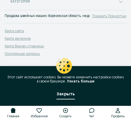
КАТЕГОРИЯ
Продажа швейных машин Хорезмская область, недорогие оверлоки бу на OLX
Показать Полностью
Карта сайта
Карта регионов
Карта бизнес-страницы
Популярные запросы
Этот сайт использует cookies. Вы можете изменить настройки cookies
в своeм браузере.
Узнать больше
Закрыть
Главная
Избранное
Создать
Чат
Профиль