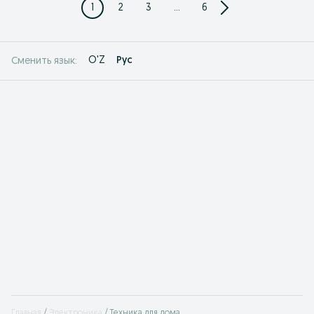
1
2
3
...
6
O'Z
Рус
Сменить язык:
Главная
Электроника
Техника для дома