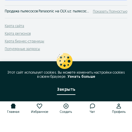
Продажа пылесосов Panasonic на OLX.uz: пылесосы бу и новая техника для дома в широком ассортименте. Ищешь выгодные цены на пылесосы Panasonic? Заходи на OLX.uz Узбекистан!
Показать Полностью
Карта сайта
Карта регионов
Карта бизнес-страницы
Популярные запросы
Этот сайт использует cookies. Вы можете изменить настройки cookies
в своeм браузере.
Узнать больше
Закрыть
Главная
Избранное
Создать
Чат
Профиль