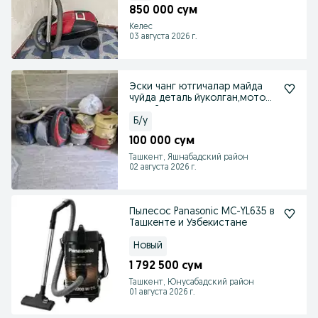
850 000 сум
Келес
03 августа 2026 г.
Эски чанг ютгичалар майда
чуйда деталь йуколган,мотор
ишлийди .
Б/у
100 000 сум
Ташкент, Яшнабадский район
02 августа 2026 г.
Пылесос Panasonic MC-YL635 в
Ташкенте и Узбекистане
Новый
1 792 500 сум
Ташкент, Юнусабадский район
01 августа 2026 г.