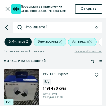
Продолжить в приложении
Открыть
Открывайте OLX одним касанием
Что ищете?
Фильтры
·
2
Электроника
Алтынкуль
+
Бытовая техника Алтынкуль
Показать Полностью
МЫ НАШЛИ 155 ОБЪЯВЛЕНИЙ
Ps5 PULSE Explore
Б/у
1 191 470 сум
Алтынкуль
Сегодня в 13:10