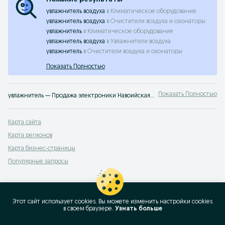
увлажнитель воздуха
в
Климатическое оборудование
увлажнитель воздуха
в
Очистители воздуха и озонаторы
увлажнитель
в
Климатическое оборудование
увлажнитель воздуха
в
Увлажнители воздуха
увлажнитель
в
Очистители воздуха и озонаторы
Показать Полностью
Показать Полностью
увлажнитель — Продажа электроники Навоийская область ✔️ Большой выбор новых и б/у смартфонов, наушников и аксессуаров по выгодным ценам ☝ Проверенные предложения на OLX.uz
Карта сайта
Карта регионов
Карта бизнес-страницы
Популярные запросы
Этот сайт использует cookies. Вы можете изменить настройки cookies
в своeм браузере.
Узнать больше