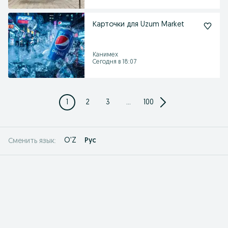
Карточки для Uzum Market
Канимех
Сегодня в 18:07
1
2
3
...
100
O'Z
Рус
Сменить язык: