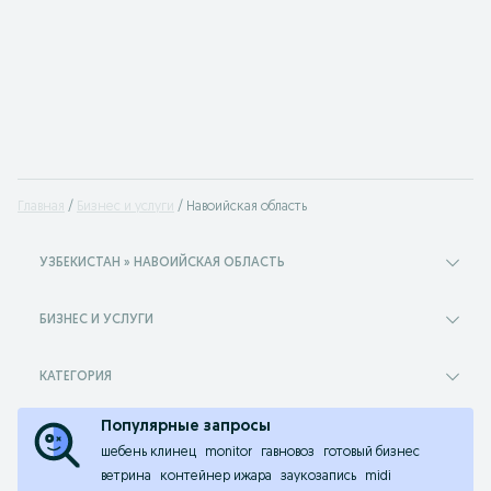
Главная
Бизнес и услуги
Навоийская область
УЗБЕКИСТАН » НАВОИЙСКАЯ ОБЛАСТЬ
БИЗНЕС И УСЛУГИ
КАТЕГОРИЯ
Популярные запросы
шебень клинец
monitor
гавновоз
готовый бизнес
ветрина
контейнер ижара
заукозапись
midi