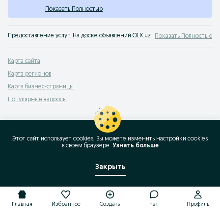
Показать Полностью
Предоставление услуг. На доске объявлений OLX.uz Навоийская область лег
Показать Полностью
Карта сайта
Карта регионов
Карта бизнес-страницы
Популярные запросы
Этот сайт использует cookies. Вы можете изменить настройки cookies
в своeм браузере.
Узнать больше
Закрыть
Главная
Избранное
Создать
Чат
Профиль