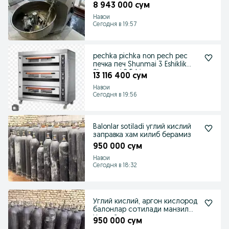
mishlaka
8 943 000 сум
Навои
Сегодня в 19:57
pechka pichka non pech pec
печка печ Shunmai 3 Eshiklik
Shunmai 2 Eshi
13 116 400 сум
Навои
Сегодня в 19:56
Balonlar sotiladi углий кислий
заправка хам килиб берамиз
950 000 сум
Навои
Сегодня в 18:32
Углий кислий, аргон кислород
балонлар сотилади манзил
Навоий шахрида
950 000 сум