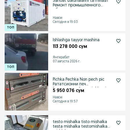
Sanoat uskunalarini ta'mirlash
Ремонт промышленного
оборудования
Навои
Сегодня в 19:03
Ishlashga tayyor mashina
113 278 000 сум
Янгирабат
07 августа 2026 г.
Pichka Pechka Non pech pic
Рататсионни печ
Радиационной печ pichka pic
5 950 076 сум
Навои
Сегодня в 19:57
testo mishalka tisto mishalka
testa mishalka testomishalka