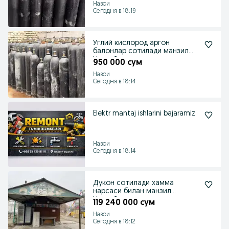
Навои
Сегодня в 18:19
Углий кислород аргон
балонлар сотилади манзил
Навоий
950 000 сум
Навои
Сегодня в 18:14
Elektr mantaj ishlarini bajaramiz
Навои
Сегодня в 18:14
Дукон сотилади хамма
нарсаси билан манзил
Навоийда
119 240 000 сум
Навои
Сегодня в 18:12