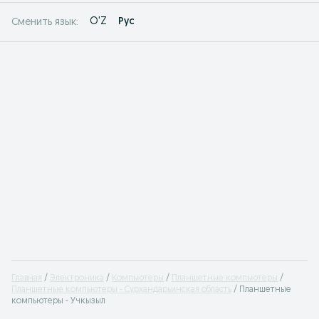
O'Z
Рус
Сменить язык:
Главная
Электроника
Компьютеры
Планшетные компьютеры
Планшетные компьютеры - Сурхандарьинская область
Планшетные
компьютеры - Учкызыл