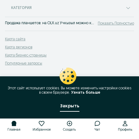
КАТЕГОРИЯ
Продажа планшетов: на OLX.uz Учкызыл можно купить планшет новый или бу. Широкий ассортимент и доступные цены на планшеты — заходи на OLX (ранее Torg) Учкызыл и убедись сам!
Показать Полностью
Карта сайта
Карта регионов
Карта бизнес-страницы
Популярные запросы
Этот сайт использует cookies. Вы можете изменить настройки cookies
в своeм браузере.
Узнать больше
Закрыть
Главная
Избранное
Создать
Чат
Профиль