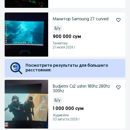
Манитор Samsung 27 curved
Б/у
900 000 сум
Тахиаташ
21 июля 2026 г.
Посмотрите результаты для большего
расстояния:
Budjetni Cs2 ushin 180hz 280hz
300hz
Б/у
1 000 000 сум
Ходжейли
03 августа 2026 г.